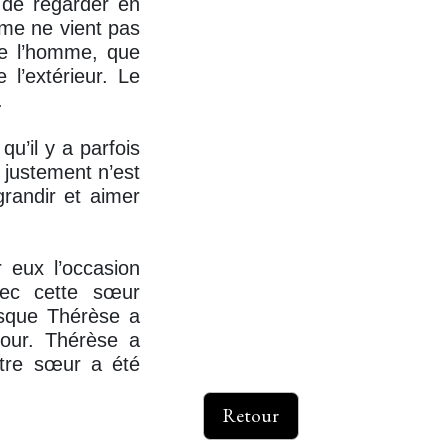
r de regarder en
me ne vient pas
de l’homme, que
l’extérieur. Le
.
qu’il y a parfois
 justement n’est
randir et aimer
r eux l’occasion
vec cette sœur
rsque Thérèse a
mour. Thérèse a
utre sœur a été
Retour