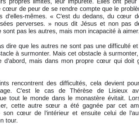
rs propres limites, leur impureté. Elles ont peu
e cœur de peur de se rendre compte que le problè
s d’elles-mêmes. « C’est du dedans, du cœur 
nsées perverses. » nous dit Jésus et non pas de 
 sont pas les autres, mais mon incapacité à aimer
 dire que les autres ne sont pas une difficulté et 
stacle à surmonter. Mais cet obstacle à surmonter,
re d’abord, mais dans mon propre cœur qui doit g
nts rencontrent des difficultés, cela devient pou
tage. C’est le cas de Thérèse de Lisieux a
que tout le monde dans le monastère évitait. Lo
mer, cette autre sœur a été gagnée par cet a
 son cœur de l’intérieur et ensuite celui de l’a
n tour.