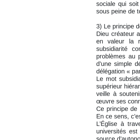
sociale qui soi
sous peine de t
3) Le principe d
Dieu créateur a
en valeur la r
subsidiarité c
problèmes au pl
d’une simple dé
délégation « par
Le mot subsidia
supérieur hiéra
veille à souten
œuvre ses conna
Ce principe de 
En ce sens, c’e
L’Église à trav
universités es
source d’autono