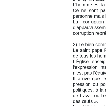
L’homme est la 
Ce ne sont pas 
personne mais le
La corruptio
d’appauvrisse
corruption repr
2) Le bien co
Le saint pape P
de tous les ho
L’Église ensei
l’expression in
n’est pas l’équ
Il arrive que l
pression ou po
politiques, à l
de travail ou l
des œufs ».