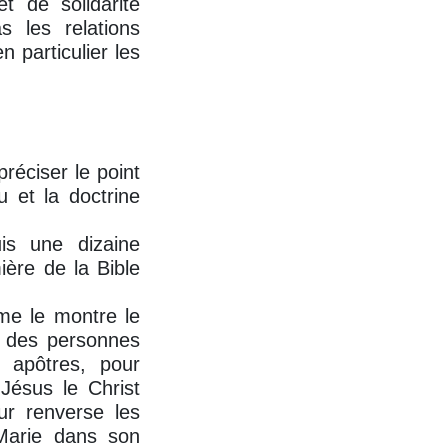
t de solidarité
 les relations
 particulier les
réciser le point
 et la doctrine
uis une dizaine
ière de la Bible
me le montre le
t des personnes
s apôtres, pour
Jésus le Christ
ur renverse les
 Marie dans son