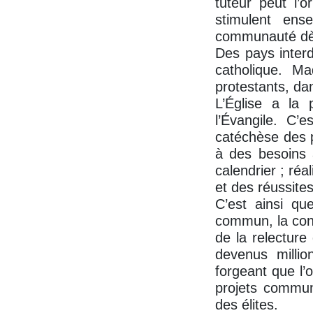
tuteur peut l’o
stimulent ens
communauté dès l
Des pays interd
catholique. Ma
protestants, dan
L’Église a la 
l’Évangile. C’
catéchèse des p
à des besoins a
calendrier ; réa
et des réussites
C’est ainsi qu
commun, la conf
de la relecture
devenus milli
forgeant que l’
projets communs
des élites.