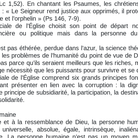
 Lc 1,52). En chantant les Psaumes, les chrétien
: « Le Seigneur rend justice aux opprimés, il protè
e et l’orphelin » (Ps 146, 7-9).
ciale de l’Église choisit son point de départ 
ancière ou politique mais dans la personne d
est pas éthérée, perdue dans l’azur, la science th
t les problèmes de l’humanité du point de vue de Di
as parce qu’ils seraient meilleurs que les riches, m
e nécessité que les puissants pour survivre et se 
iale de l’Église comprend six grands principes f
ant présenter en lien avec la corruption : la dig
principe de subsidiarité, la participation, la destin
olidarité.
umaine
e et à la ressemblance de Dieu, la personne hum
 universelle, absolue, égale, intrinsèque, inaliéna
able. La personne humaine n’est pas un moyen mai