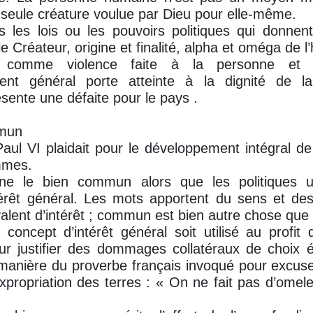
seule créature voulue par Dieu pour elle-même.
les lois ou les pouvoirs politiques qui donnent 
 Créateur, origine et finalité, alpha et oméga de l
n comme violence faite à la personne e
ment général porte atteinte à la dignité de l
ésente une défaite pour le pays .
mmun
aul VI plaidait pour le développement intégral d
mmes.
gne le bien commun alors que les politiques ut
térêt général. Les mots apportent du sens et des
ivalent d’intérêt ; commun est bien autre chose que
e concept d’intérêt général soit utilisé au profi
ur justifier des dommages collatéraux de choix
a manière du proverbe français invoqué pour excus
’expropriation des terres : « On ne fait pas d’omel