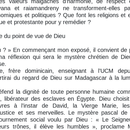
 les valeurs malgaches d’harmonie, de respect e
ana et raiamandreny ne transforment-elles pas
miques et politiques ? Que font les religions et en
que et protestante pour y remédier ?
 du point de vue de Dieu
u ? » En commençant mon exposé, il convient de p
a réflexion qui sera le mystère chrétien de Dieu
se.
re, frère dominicain, enseignant à l’UCM dep
rtirai du regard de Dieu sur Madagascar à la lum
éfend la dignité de toute personne humaine com
, libérateur des esclaves en Égypte. Dieu choisi
vres à l’instar de David, la Vierge Marie, le
justice et ses merveilles. Le mystère pascal de 
ournement social voulu par Dieu : « Le Seigne
eurs trônes, il élève les humbles », proclame