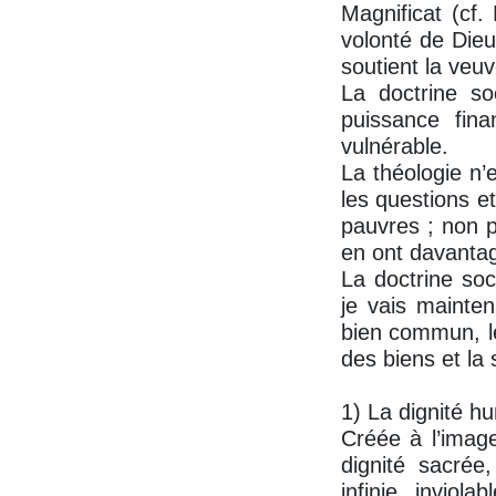
Magnificat (cf.
volonté de Dieu 
soutient la veuv
La doctrine so
puissance fin
vulnérable.
La théologie n’
les questions e
pauvres ; non p
en ont davantag
La doctrine soc
je vais mainten
bien commun, le 
des biens et la s
1) La dignité h
Créée à l’imag
dignité sacrée,
infinie, inviol