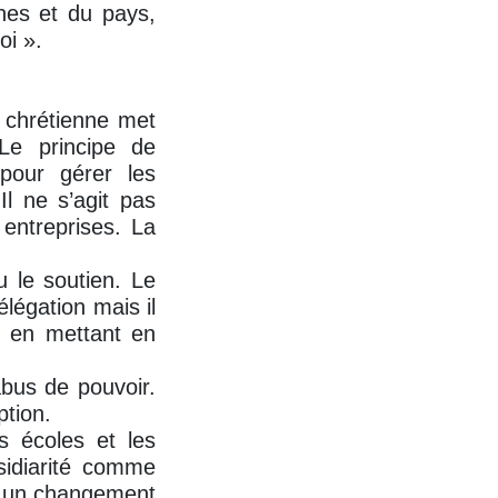
nnes et du pays,
oi ».
e chrétienne met
 Le principe de
 pour gérer les
l ne s’agit pas
 entreprises. La
u le soutien. Le
légation mais il
ir en mettant en
abus de pouvoir.
ption.
s écoles et les
sidiarité comme
ue un changement