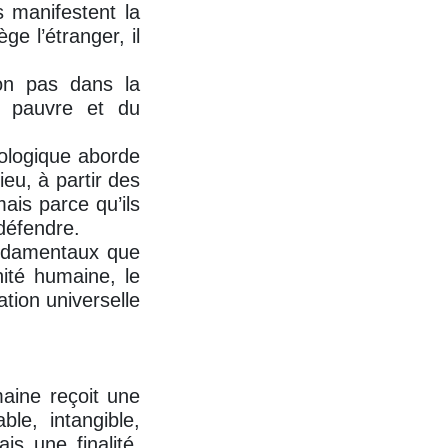
s manifestent la
ge l’étranger, il
non pas dans la
u pauvre et du
éologique aborde
eu, à partir des
ais parce qu’ils
défendre.
ondamentaux que
nité humaine, le
ation universelle
aine reçoit une
ble, intangible,
s une finalité.