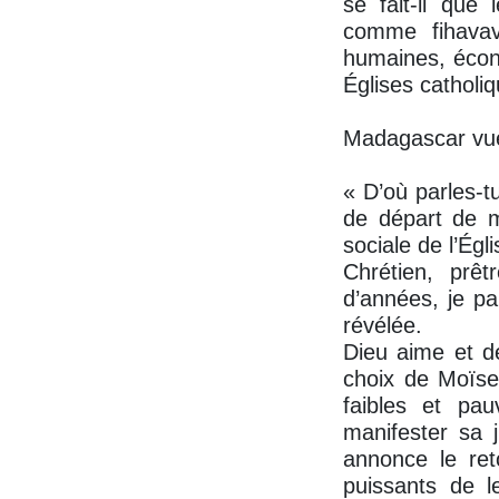
se fait-il que
comme fihavav
humaines, écono
Églises catholi
Madagascar vue
« D’où parles-t
de départ de m
sociale de l’Égli
Chrétien, prêt
d’années, je pa
révélée.
Dieu aime et d
choix de Moïse
faibles et pau
manifester sa 
annonce le ret
puissants de l