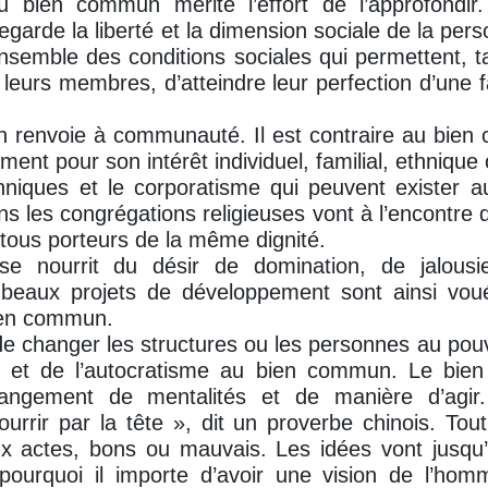
du bien commun mérite l’effort de l’approfondir
garde la liberté et la dimension sociale de la pers
semble des conditions sociales qui permettent, t
leurs membres, d’atteindre leur perfection d’une f
renvoie à communauté. Il est contraire au bie
ement pour son intérêt individuel, familial, ethnique
thniques et le corporatisme qui peuvent exister a
ans les congrégations religieuses vont à l’encontr
tous porteurs de la même dignité.
 se nourrit du désir de domination, de jalou
e beaux projets de développement sont ainsi vou
ien commun.
s de changer les structures ou les personnes au pou
ion et de l’autocratisme au bien commun. Le bi
hangement de mentalités et de manière d’agir
rir par la tête », dit un proverbe chinois. Tout
x actes, bons ou mauvais. Les idées vont jusqu’a
ourquoi il importe d’avoir une vision de l’hom