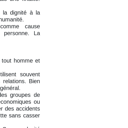
la dignité à la
’humanité.
t comme cause
a personne. La
e tout homme et
ilisent souvent
 relations. Bien
 général.
t des groupes de
 économiques ou
er des accidents
ette sans casser