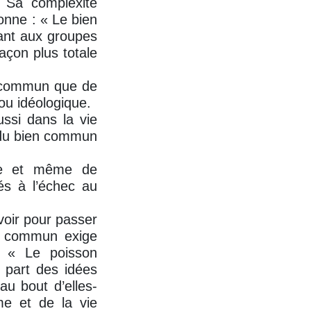
. Sa complexité
onne : « Le bien
ant aux groupes
açon plus totale
n commun que de
 ou idéologique.
ussi dans la vie
e du bien commun
sie et même de
és à l’échec au
voir pour passer
en commun exige
. « Le poisson
 part des idées
u bout d’elles-
me et de la vie