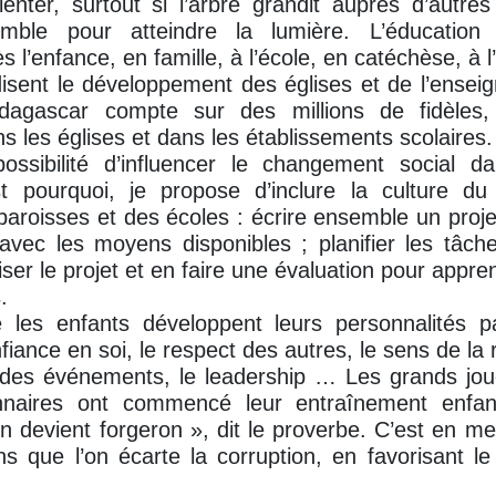
rienter, surtout si l’arbre grandit auprès d’autres
emble pour atteindre la lumière. L’éducation 
’enfance, en famille, à l’école, en catéchèse, à l’
isent le développement des églises et de l’ensei
dagascar compte sur des millions de fidèles,
s les églises et dans les établissements scolaires.
possibilité d’influencer le changement social 
est pourquoi, je propose d’inclure la culture du
aroisses et des écoles : écrire ensemble un proj
vec les moyens disponibles ; planifier les tâche
liser le projet et en faire une évaluation pour app
.
e les enfants développent leurs personnalités pa
iance en soi, le respect des autres, le sens de la r
 des événements, le leadership … Les grands joue
onnaires ont commencé leur entraînement enfan
on devient forgeron », dit le proverbe. C’est en m
 que l’on écarte la corruption, en favorisant le