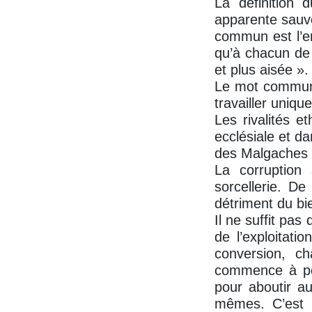
La définition 
apparente sauve
commun est l’en
qu’à chacun de 
et plus aisée ».
Le mot commun 
travailler uniqu
Les rivalités e
ecclésiale et d
des Malgaches 
La corruption
sorcellerie. D
détriment du b
Il ne suffit pa
de l’exploitat
conversion, c
commence à pour
pour aboutir au
mêmes. C’est p