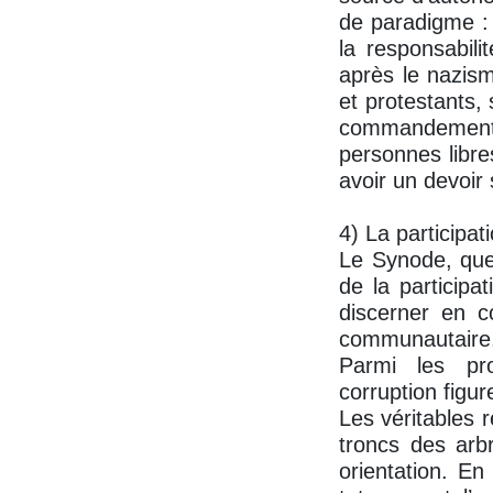
de paradigme : 
la responsabili
après le nazism
et protestants,
commandements 
personnes libre
avoir un devoir
4) La participat
Le Synode, que 
de la participa
discerner en c
communautaire
Parmi les pro
corruption figur
Les véritables 
troncs des arbr
orientation. E