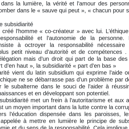
t dans la lumière, la vérité et l’amour des perso
omber dans le « sauve qui peut », « chacun pour s
e subsidiarité
 créé l’homme « co-créateur » avec lui. L’éthiqu
esponsabilité et l’autonomie de la personne.
onsiste à octroyer la responsabilité nécessaire
us petit niveau d’autorité et de compétences . I
légation mais d’un droit qui part de la base des
t d’en haut », la subsidiarité « part d’en bas »
rité vient du latin subsidium qui exprime l’aide o
rchique ne se débarrasse pas d’un problème par dé
ir le subalterne dans le souci de l’aider à réuss
issances et en développant son potentiel.
subsidiarité met un frein à l’autoritarisme et aux 
st un moyen important dans la lutte contre la corru
ers l’éducation dispensée dans les paroisses, le
t appelée à mettre en lumière le principe de sub
mie et du sens de la responsabilité. Cela impliq