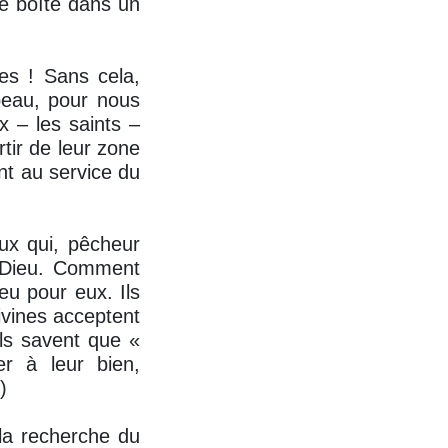
te boîte dans un
es ! Sans cela,
beau, pour nous
 – les saints –
tir de leur zone
nt au service du
eux qui, pêcheur
e Dieu. Comment
ieu pour eux. Ils
divines acceptent
ils savent que «
r à leur bien,
)
la recherche du