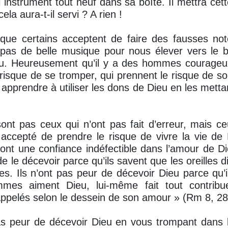
 instrument tout neuf dans sa boîte. Il mettra cet
ela aura-t-il servi ? A rien !
ue certains acceptent de faire des fausses not
 pas de belle musique pour nous élever vers le 
eu. Heureusement qu’il y a des hommes courageux
 risque de se tromper, qui prennent le risque de sor
 apprendre à utiliser les dons de Dieu en les metta
ont pas ceux qui n’ont pas fait d’erreur, mais c
t accepté de prendre le risque de vivre la vie d
ls ont une confiance indéfectible dans l’amour de D
e le décevoir parce qu’ils savent que les oreilles 
es. Ils n’ont pas peur de décevoir Dieu parce qu’
mes aiment Dieu, lui-même fait tout contribue
 appelés selon le dessein de son amour » (Rm 8, 28
s peur de décevoir Dieu en vous trompant dans 