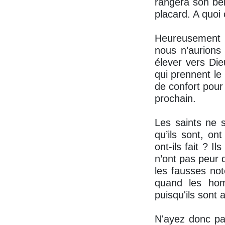
rangera son bel
placard. A quoi c
Heureusement q
nous n’aurions
élever vers Di
qui prennent le
de confort pour
prochain.
Les saints ne s
qu’ils sont, on
ont-ils fait ? I
n’ont pas peur d
les fausses not
quand les hom
puisqu'ils sont
N'ayez donc pa