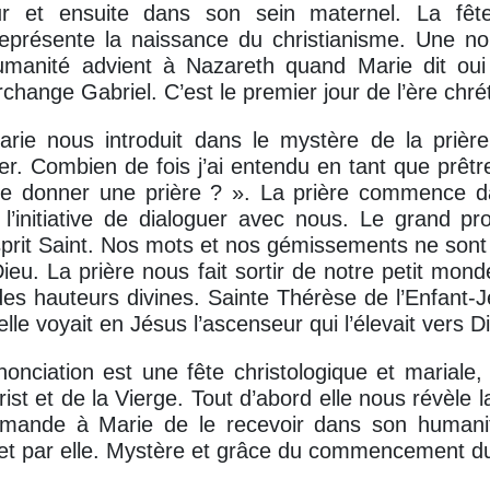
 et ensuite dans son sein maternel. La fête
représente la naissance du christianisme. Une no
’humanité advient à Nazareth quand Marie dit oui
change Gabriel. C’est le premier jour de l’ère chré
Marie nous introduit dans le mystère de la prièr
er. Combien de fois j’ai entendu en tant que prêtr
e donner une prière ? ». La prière commence d
l’initiative de dialoguer avec nous. Le grand pr
’Esprit Saint. Nos mots et nos gémissements ne son
ieu. La prière nous fait sortir de notre petit mon
des hauteurs divines. Sainte Thérèse de l’Enfant-Jé
le voyait en Jésus l’ascenseur qui l’élevait vers D
nonciation est une fête christologique et mariale,
ist et de la Vierge. Tout d’abord elle nous révèle l
mande à Marie de le recevoir dans son humani
et par elle. Mystère et grâce du commencement du