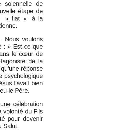
 solennelle de
uvelle étape de
 –« fiat »- à la
tienne.
e. Nous voulons
e : « Est-ce que
ans le cœur de
otagoniste de la
t qu’une réponse
de psychologique
sus l’avait bien
ieu le Père.
 une célébration
a volonté du Fils
té pour devenir
 Salut.