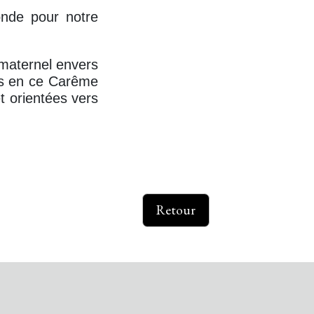
onde pour notre
 maternel envers
us en ce Carême
t orientées vers
.
Retour