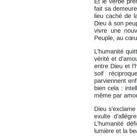
Et le Verbe pren
fait sa demeure
lieu caché de l
Dieu à son peup
vivre une nouv
Peuple, au cœur
L’humanité quit
vérité et d’amo
entre Dieu et l
soif réciproq
parviennent enfi
bien cela : int
même par amou
Dieu s’exclame 
exulte d’allég
L’humanité défi
lumière et la 