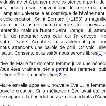
dividualisme et à penser notre existence à partir 
s, nous prenant souvent pour le centre du mon
sir l’ampleur universelle et cosmique de l’événement 
ouvelle création. Saint Bernard (+1153) a magnif
ation : « Tu l’as entendu, ô Vierge : tu concevras u
entendu- mais de l’Esprit Saint. L’ange, lui, attend
 lui de retourner vers celui qui l’a envoyé. N
 Notre Dame. Accablés misérablement par un
ous attendons une parole de pitié. Or voici, elle t
 salut. Consens, et aussitôt nous serons libres
[
1]
»
tive de Marie fait de cette femme juive une bénédi
 Vous êtes vraiment bénie parmi les femmes, pu
iction d’Ève en bénédiction
[
2]
».
Marie est-elle appelée « nouvelle Ève », la femme 
 nouvelle création. Si la méfiance d’Ève avait été c
arie apporte la bénédiction aux descendants d’Ad