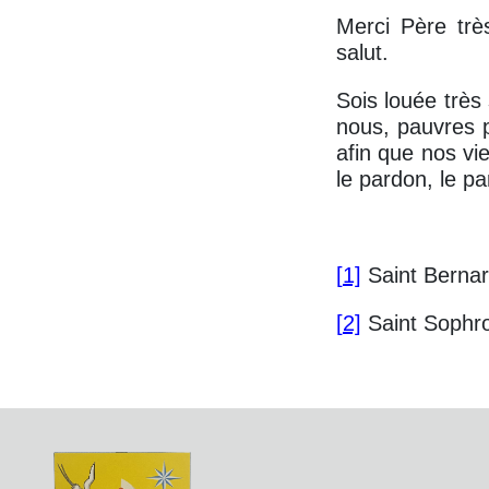
Merci Père trè
salut.
Sois louée très
nous, pauvres 
afin que nos vi
le pardon, le pa
[
1]
Saint Bernar
[
2]
Saint Sophr