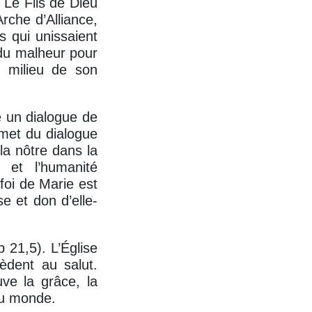
. Le Fils de Dieu
rche d’Alliance,
s qui unissaient
 du malheur pour
u milieu de son
e un dialogue de
met du dialogue
la nôtre dans la
 et l’humanité
 foi de Marie est
e et don d’elle-
 21,5). L’Église
èdent au salut.
ve la grâce, la
du monde.