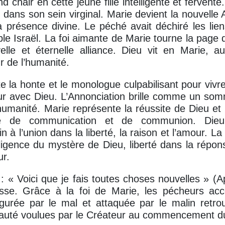
d chair en cette jeune fille intelligente et fervente
 dans son sein virginal. Marie devient la nouvelle A
a présence divine. Le péché avait déchiré les lien
le Israël. La foi aimante de Marie tourne la page
elle et éternelle alliance. Dieu vit en Marie, a
 de l’humanité.
te la honte et le monologue culpabilisant pour vivr
ur avec Dieu. L’Annonciation brille comme un som
’humanité. Marie représente la réussite de Dieu et 
ue de communication et de communion. Dieu
n à l’union dans la liberté, la raison et l’amour. La
elligence du mystère de Dieu, liberté dans la répons
r.
: « Voici que je fais toutes choses nouvelles » (Ap
resse. Grâce à la foi de Marie, les pécheurs acc
gurée par le mal et attaquée par le malin retrou
beauté voulues par le Créateur au commencement 