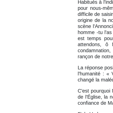
Habitués à l’in
pour nous-même
difficile de sai
origine de la n
scène l’Annonci
homme -tu l’as 
est temps pour
attendons, ô
condamnation, n
rançon de notre
La réponse posi
l’humanité : «
changé la maléd
C’est pourquoi 
de l’Église, la
confiance de M