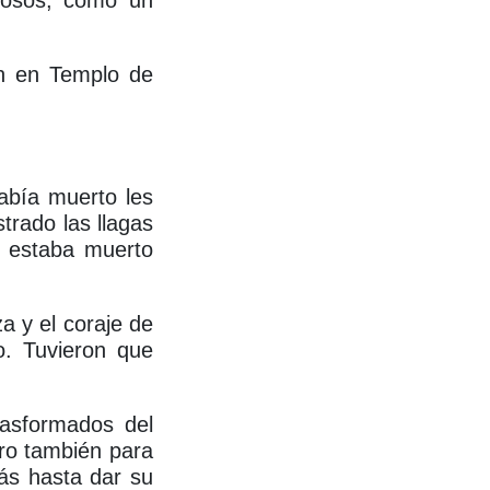
llosos; como un
n en Templo de
abía muerto les
rado las llagas
 estaba muerto
a y el coraje de
o. Tuvieron que
rasformados del
ero también para
más hasta dar su