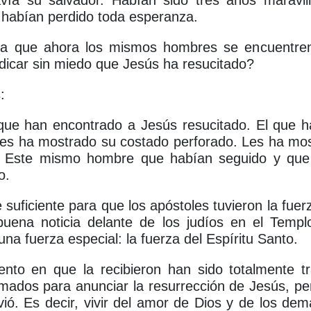
vía su salvador. Habían sido tres años maravi
 habían perdido toda esperanza.
a que ahora los mismos hombres se encuentre
dicar sin miedo que Jesús ha resucitado?
:
que han encontrado a Jesús resucitado. El que h
es ha mostrado su costado perforado. Les ha most
 Este mismo hombre que habían seguido y que
o.
 suficiente para que los apóstoles tuvieron la fuerz
buena noticia delante de los judíos en el Templ
una fuerza especial: la fuerza del Espíritu Santo.
to en que la recibieron han sido totalmente t
ormados para anunciar la resurrección de Jesús, p
ivió. Es decir, vivir del amor de Dios y de los de