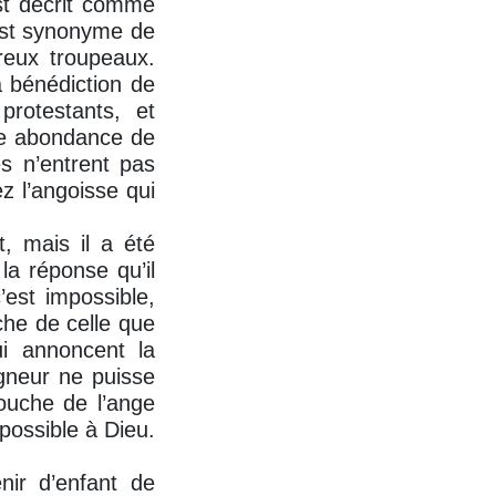
est décrit comme
 est synonyme de
reux troupeaux.
 bénédiction de
rotestants, et
ne abondance de
s n’entrent pas
 l’angoisse qui
, mais il a été
la réponse qu’il
est impossible,
che de celle que
i annoncent la
igneur ne puisse
ouche de l’ange
possible à Dieu.
nir d’enfant de