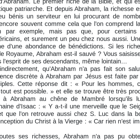
it d’Abraham. Le premier riche de la Bible, et qui 
antique patriarche. Et depuis Abraham, la richesse
ieu bénis un serviteur en lui procurant de nomb
s encore souvent comme cela que l’on comprend la
m par exemple, mais pas que, pour certains p
icains, et surement un peu chez nous aussi. U
ne d’une abondance de bénédictions. Si les riche
e Royaume, Abraham est-il sauvé ? Vous saisissez
s l’esprit de ses descendants, même lointain…
indirectement, qu’Abraham n’a pas fait son salut
ence discrète à Abraham par Jésus est faite par 
iples. Cette réponse dit : « Pour les hommes, c’
tout est possible. » et elle se trouve être très pro
t à Abraham au chêne de Mambré lorsqu’ils lu
aine d’Isaac : « Y a-t-il une merveille que le Se
et que l’on retrouve aussi chez S. Luc dans la b
nception du Christ à la Vierge : « Car rien n’est im
toutes ses richesses, Abraham n’a pas pu obte