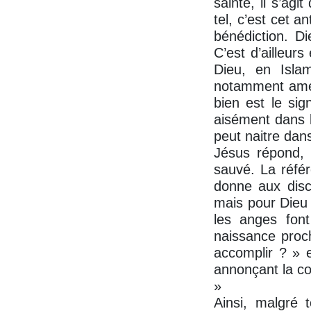
sainte, il s’ag
tel, c’est cet 
bénédiction. D
C’est d’ailleur
Dieu, en Isla
notamment amér
bien est le sig
aisément dans l
peut naitre dan
Jésus répond, 
sauvé. La référ
donne aux disc
mais pour Dieu 
les anges fon
naissance proch
accomplir ? » 
annonçant la co
»
Ainsi, malgré 